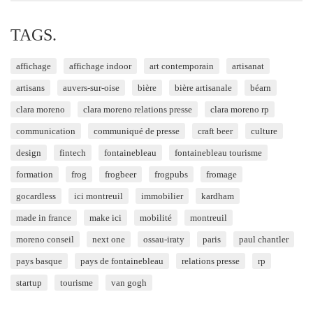
TAGS.
affichage
affichage indoor
art contemporain
artisanat
artisans
auvers-sur-oise
bière
bière artisanale
béarn
clara moreno
clara moreno relations presse
clara moreno rp
communication
communiqué de presse
craft beer
culture
design
fintech
fontainebleau
fontainebleau tourisme
formation
frog
frogbeer
frogpubs
fromage
gocardless
ici montreuil
immobilier
kardham
made in france
make ici
mobilité
montreuil
moreno conseil
next one
ossau-iraty
paris
paul chantler
pays basque
pays de fontainebleau
relations presse
rp
startup
tourisme
van gogh