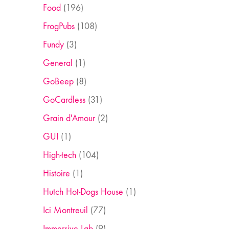
Food
(196)
FrogPubs
(108)
Fundy
(3)
General
(1)
GoBeep
(8)
GoCardless
(31)
Grain d'Amour
(2)
GUI
(1)
High-tech
(104)
Histoire
(1)
Hutch Hot-Dogs House
(1)
Ici Montreuil
(77)
Immersive Lab
(9)