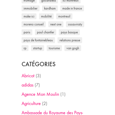
fromage
gocardless
ici montreuil
immobilier
kardham
made in france
make ici
mobilité
montreuil
moreno conseil
next one
ossau-iraty
paris
paul chantler
pays basque
pays de fontainebleau
relations presse
rp
startup
tourisme
van gogh
CATÉGORIES
Abricot
(3)
adidas
(7)
Agence Mon Moulin
(1)
Agriculture
(2)
Ambassade du Royaume des Pays-