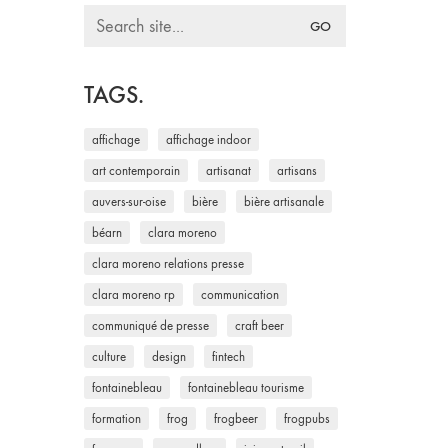
Search
for:
TAGS.
affichage
affichage indoor
art contemporain
artisanat
artisans
auvers-sur-oise
bière
bière artisanale
béarn
clara moreno
clara moreno relations presse
clara moreno rp
communication
communiqué de presse
craft beer
culture
design
fintech
fontainebleau
fontainebleau tourisme
formation
frog
frogbeer
frogpubs