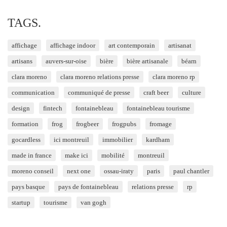
TAGS.
affichage
affichage indoor
art contemporain
artisanat
artisans
auvers-sur-oise
bière
bière artisanale
béarn
clara moreno
clara moreno relations presse
clara moreno rp
communication
communiqué de presse
craft beer
culture
design
fintech
fontainebleau
fontainebleau tourisme
formation
frog
frogbeer
frogpubs
fromage
gocardless
ici montreuil
immobilier
kardham
made in france
make ici
mobilité
montreuil
moreno conseil
next one
ossau-iraty
paris
paul chantler
pays basque
pays de fontainebleau
relations presse
rp
startup
tourisme
van gogh