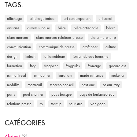
TAGS.
affichage
affichage indoor
art contemporain
artisanat
artisans
auvers-sur-oise
bière
bière artisanale
béarn
clara moreno
clara moreno relations presse
clara moreno rp
communication
communiqué de presse
craft beer
culture
design
fintech
fontainebleau
fontainebleau tourisme
formation
frog
frogbeer
frogpubs
fromage
gocardless
ici montreuil
immobilier
kardham
made in france
make ici
mobilité
montreuil
moreno conseil
next one
ossau-iraty
paris
paul chantler
pays basque
pays de fontainebleau
relations presse
rp
startup
tourisme
van gogh
CATÉGORIES
Abricot
(3)