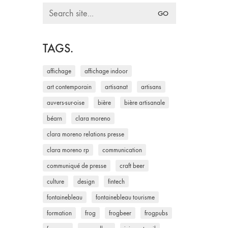
Search
for:
TAGS.
affichage
affichage indoor
art contemporain
artisanat
artisans
auvers-sur-oise
bière
bière artisanale
béarn
clara moreno
clara moreno relations presse
clara moreno rp
communication
communiqué de presse
craft beer
culture
design
fintech
fontainebleau
fontainebleau tourisme
formation
frog
frogbeer
frogpubs