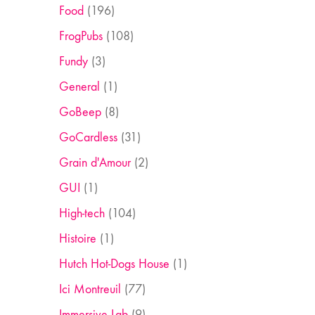
Food
(196)
FrogPubs
(108)
Fundy
(3)
General
(1)
GoBeep
(8)
GoCardless
(31)
Grain d'Amour
(2)
GUI
(1)
High-tech
(104)
Histoire
(1)
Hutch Hot-Dogs House
(1)
Ici Montreuil
(77)
Immersive Lab
(9)