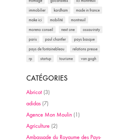
fromage
gocardless
ici montreuil
immobilier
kardham
made in france
make ici
mobilité
montreuil
moreno conseil
next one
ossau-iraty
paris
paul chantler
pays basque
pays de fontainebleau
relations presse
rp
startup
tourisme
van gogh
CATÉGORIES
Abricot
(3)
adidas
(7)
Agence Mon Moulin
(1)
Agriculture
(2)
Ambassade du Royaume des Pays-