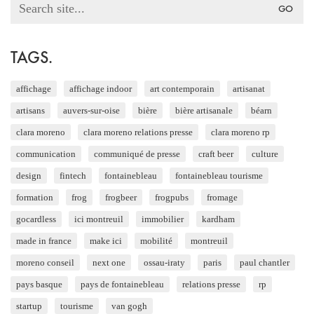
Search
for:
TAGS.
affichage
affichage indoor
art contemporain
artisanat
artisans
auvers-sur-oise
bière
bière artisanale
béarn
clara moreno
clara moreno relations presse
clara moreno rp
communication
communiqué de presse
craft beer
culture
design
fintech
fontainebleau
fontainebleau tourisme
formation
frog
frogbeer
frogpubs
fromage
gocardless
ici montreuil
immobilier
kardham
made in france
make ici
mobilité
montreuil
moreno conseil
next one
ossau-iraty
paris
paul chantler
pays basque
pays de fontainebleau
relations presse
rp
startup
tourisme
van gogh