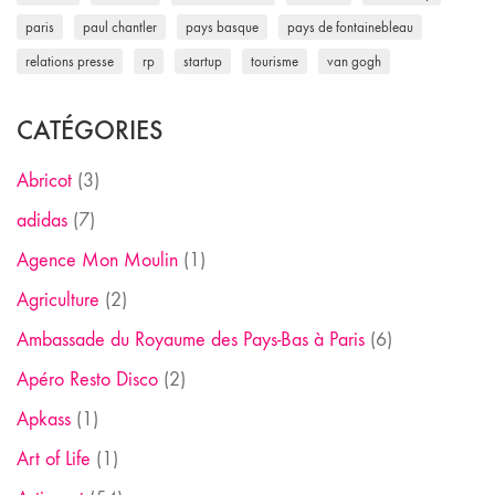
paris
paul chantler
pays basque
pays de fontainebleau
relations presse
rp
startup
tourisme
van gogh
CATÉGORIES
Abricot
(3)
adidas
(7)
Agence Mon Moulin
(1)
Agriculture
(2)
Ambassade du Royaume des Pays-Bas à Paris
(6)
Apéro Resto Disco
(2)
Apkass
(1)
Art of Life
(1)