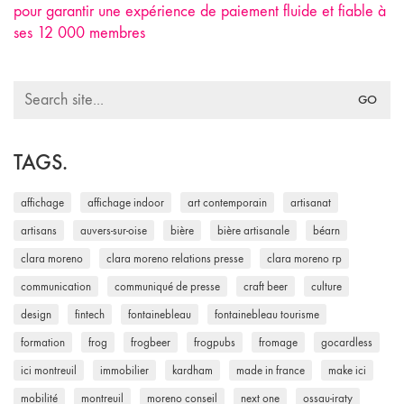
pour garantir une expérience de paiement fluide et fiable à
ses 12 000 membres
Search
for:
TAGS.
affichage
affichage indoor
art contemporain
artisanat
artisans
auvers-sur-oise
bière
bière artisanale
béarn
clara moreno
clara moreno relations presse
clara moreno rp
communication
communiqué de presse
craft beer
culture
design
fintech
fontainebleau
fontainebleau tourisme
formation
frog
frogbeer
frogpubs
fromage
gocardless
ici montreuil
immobilier
kardham
made in france
make ici
mobilité
montreuil
moreno conseil
next one
ossau-iraty