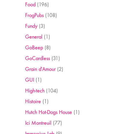
Food
(196)
FrogPubs
(108)
Fundy
(3)
General
(1)
GoBeep
(8)
GoCardless
(31)
Grain d'Amour
(2)
GUI
(1)
High-tech
(104)
Histoire
(1)
Hutch Hot-Dogs House
(1)
Ici Montreuil
(77)
Immersive Lab
(9)