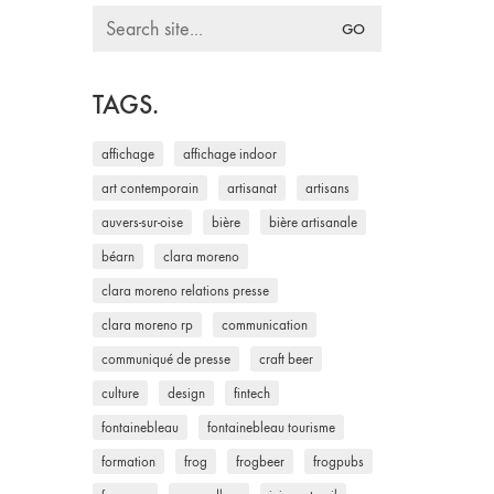
Search
for:
TAGS.
affichage
affichage indoor
art contemporain
artisanat
artisans
auvers-sur-oise
bière
bière artisanale
béarn
clara moreno
clara moreno relations presse
clara moreno rp
communication
communiqué de presse
craft beer
culture
design
fintech
fontainebleau
fontainebleau tourisme
formation
frog
frogbeer
frogpubs