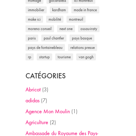
fromage
gocardless
ici montreuil
immobilier
kardham
made in france
make ici
mobilité
montreuil
moreno conseil
next one
ossau-iraty
paris
paul chantler
pays basque
pays de fontainebleau
relations presse
rp
startup
tourisme
van gogh
CATÉGORIES
Abricot
(3)
adidas
(7)
Agence Mon Moulin
(1)
Agriculture
(2)
Ambassade du Royaume des Pays-