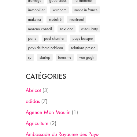
fromage
gocardless
ici montreuil
immobilier
kardham
made in france
make ici
mobilité
montreuil
moreno conseil
next one
ossau-iraty
paris
paul chantler
pays basque
pays de fontainebleau
relations presse
rp
startup
tourisme
van gogh
CATÉGORIES
Abricot
(3)
adidas
(7)
Agence Mon Moulin
(1)
Agriculture
(2)
Ambassade du Royaume des Pays-