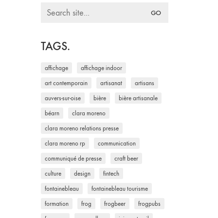
Search
for:
TAGS.
affichage
affichage indoor
art contemporain
artisanat
artisans
auvers-sur-oise
bière
bière artisanale
béarn
clara moreno
clara moreno relations presse
clara moreno rp
communication
communiqué de presse
craft beer
culture
design
fintech
fontainebleau
fontainebleau tourisme
formation
frog
frogbeer
frogpubs