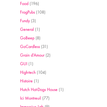
Food
(196)
FrogPubs
(108)
Fundy
(3)
General
(1)
GoBeep
(8)
GoCardless
(31)
Grain d'Amour
(2)
GUI
(1)
High-tech
(104)
Histoire
(1)
Hutch Hot-Dogs House
(1)
Ici Montreuil
(77)
Immersive Lab
(9)