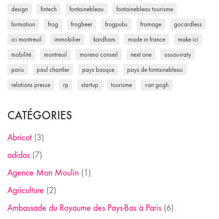
design
fintech
fontainebleau
fontainebleau tourisme
formation
frog
frogbeer
frogpubs
fromage
gocardless
ici montreuil
immobilier
kardham
made in france
make ici
mobilité
montreuil
moreno conseil
next one
ossau-iraty
paris
paul chantler
pays basque
pays de fontainebleau
relations presse
rp
startup
tourisme
van gogh
CATÉGORIES
Abricot
(3)
adidas
(7)
Agence Mon Moulin
(1)
Agriculture
(2)
Ambassade du Royaume des Pays-Bas à Paris
(6)