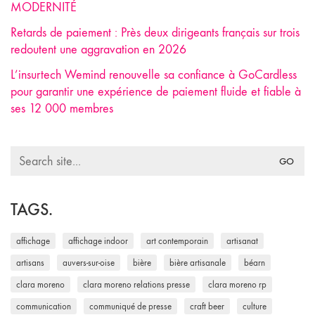
MODERNITÉ
Retards de paiement : Près deux dirigeants français sur trois
redoutent une aggravation en 2026
L’insurtech Wemind renouvelle sa confiance à GoCardless
pour garantir une expérience de paiement fluide et fiable à
ses 12 000 membres
Search
for:
TAGS.
affichage
affichage indoor
art contemporain
artisanat
artisans
auvers-sur-oise
bière
bière artisanale
béarn
clara moreno
clara moreno relations presse
clara moreno rp
communication
communiqué de presse
craft beer
culture