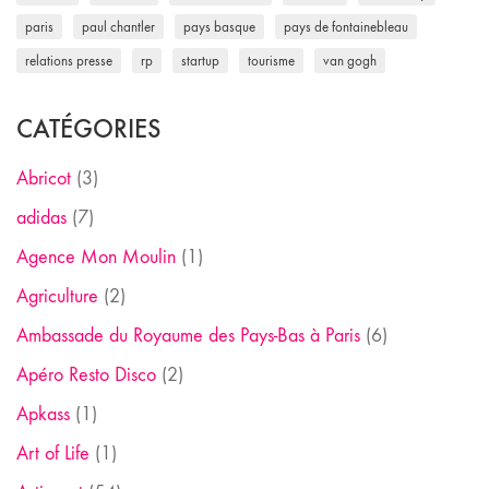
paris
paul chantler
pays basque
pays de fontainebleau
relations presse
rp
startup
tourisme
van gogh
CATÉGORIES
Abricot
(3)
adidas
(7)
Agence Mon Moulin
(1)
Agriculture
(2)
Ambassade du Royaume des Pays-Bas à Paris
(6)
Apéro Resto Disco
(2)
Apkass
(1)
Art of Life
(1)