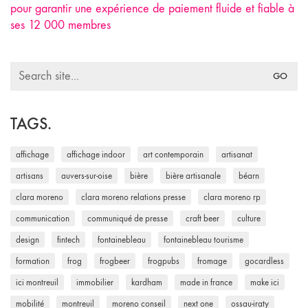
pour garantir une expérience de paiement fluide et fiable à
ses 12 000 membres
Search
for:
TAGS.
affichage
affichage indoor
art contemporain
artisanat
artisans
auvers-sur-oise
bière
bière artisanale
béarn
clara moreno
clara moreno relations presse
clara moreno rp
communication
communiqué de presse
craft beer
culture
design
fintech
fontainebleau
fontainebleau tourisme
formation
frog
frogbeer
frogpubs
fromage
gocardless
ici montreuil
immobilier
kardham
made in france
make ici
mobilité
montreuil
moreno conseil
next one
ossau-iraty