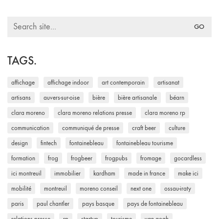
Search
for:
TAGS.
affichage
affichage indoor
art contemporain
artisanat
artisans
auvers-sur-oise
bière
bière artisanale
béarn
clara moreno
clara moreno relations presse
clara moreno rp
communication
communiqué de presse
craft beer
culture
design
fintech
fontainebleau
fontainebleau tourisme
formation
frog
frogbeer
frogpubs
fromage
gocardless
ici montreuil
immobilier
kardham
made in france
make ici
mobilité
montreuil
moreno conseil
next one
ossau-iraty
paris
paul chantler
pays basque
pays de fontainebleau
relations presse
rp
startup
tourisme
van gogh