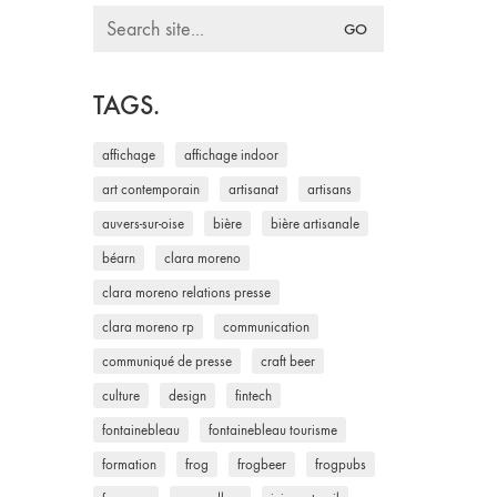
Search
for:
TAGS.
affichage
affichage indoor
art contemporain
artisanat
artisans
auvers-sur-oise
bière
bière artisanale
béarn
clara moreno
clara moreno relations presse
clara moreno rp
communication
communiqué de presse
craft beer
culture
design
fintech
fontainebleau
fontainebleau tourisme
formation
frog
frogbeer
frogpubs