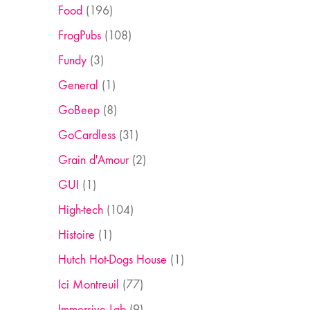
Food
(196)
FrogPubs
(108)
Fundy
(3)
General
(1)
GoBeep
(8)
GoCardless
(31)
Grain d'Amour
(2)
GUI
(1)
High-tech
(104)
Histoire
(1)
Hutch Hot-Dogs House
(1)
Ici Montreuil
(77)
Immersive Lab
(9)