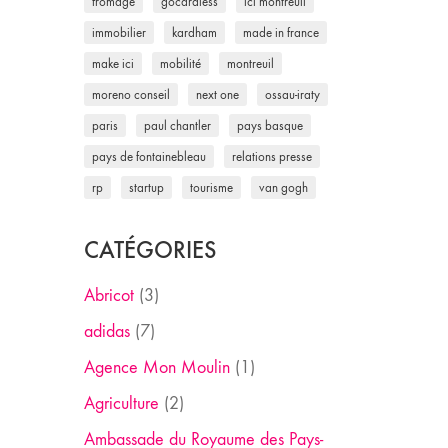
fromage
gocardless
ici montreuil
immobilier
kardham
made in france
make ici
mobilité
montreuil
moreno conseil
next one
ossau-iraty
paris
paul chantler
pays basque
pays de fontainebleau
relations presse
rp
startup
tourisme
van gogh
CATÉGORIES
Abricot
(3)
adidas
(7)
Agence Mon Moulin
(1)
Agriculture
(2)
Ambassade du Royaume des Pays-