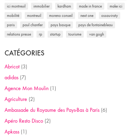
ici montreuil
immobilier
kardham
made in france
make ici
mobilité
montreuil
moreno conseil
next one
ossau-iraty
paris
paul chantler
pays basque
pays de fontainebleau
relations presse
rp
startup
tourisme
van gogh
CATÉGORIES
Abricot
(3)
adidas
(7)
Agence Mon Moulin
(1)
Agriculture
(2)
Ambassade du Royaume des Pays-Bas à Paris
(6)
Apéro Resto Disco
(2)
Apkass
(1)