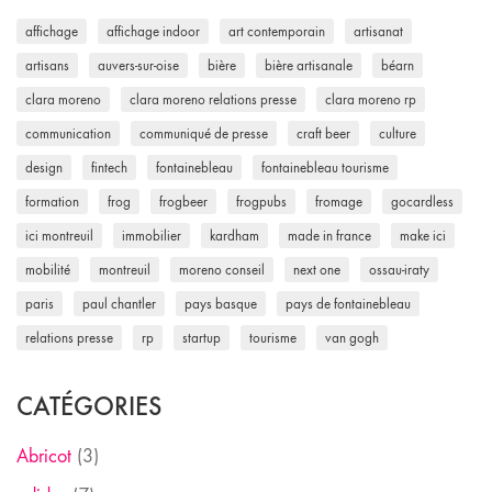
affichage
affichage indoor
art contemporain
artisanat
artisans
auvers-sur-oise
bière
bière artisanale
béarn
clara moreno
clara moreno relations presse
clara moreno rp
communication
communiqué de presse
craft beer
culture
design
fintech
fontainebleau
fontainebleau tourisme
formation
frog
frogbeer
frogpubs
fromage
gocardless
ici montreuil
immobilier
kardham
made in france
make ici
mobilité
montreuil
moreno conseil
next one
ossau-iraty
paris
paul chantler
pays basque
pays de fontainebleau
relations presse
rp
startup
tourisme
van gogh
CATÉGORIES
Abricot
(3)