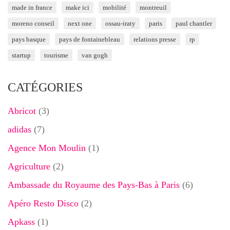
made in france
make ici
mobilité
montreuil
moreno conseil
next one
ossau-iraty
paris
paul chantler
pays basque
pays de fontainebleau
relations presse
rp
startup
tourisme
van gogh
CATÉGORIES
Abricot
(3)
adidas
(7)
Agence Mon Moulin
(1)
Agriculture
(2)
Ambassade du Royaume des Pays-Bas à Paris
(6)
Apéro Resto Disco
(2)
Apkass
(1)