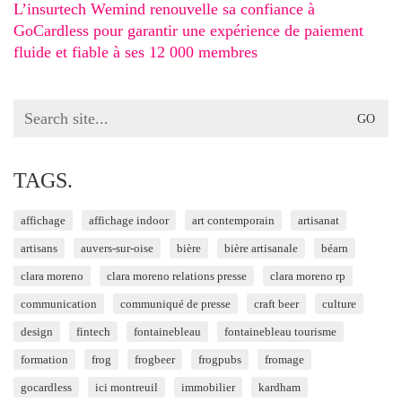
L’insurtech Wemind renouvelle sa confiance à
GoCardless pour garantir une expérience de paiement
fluide et fiable à ses 12 000 membres
Search
for:
TAGS.
affichage
affichage indoor
art contemporain
artisanat
artisans
auvers-sur-oise
bière
bière artisanale
béarn
clara moreno
clara moreno relations presse
clara moreno rp
communication
communiqué de presse
craft beer
culture
design
fintech
fontainebleau
fontainebleau tourisme
formation
frog
frogbeer
frogpubs
fromage
gocardless
ici montreuil
immobilier
kardham