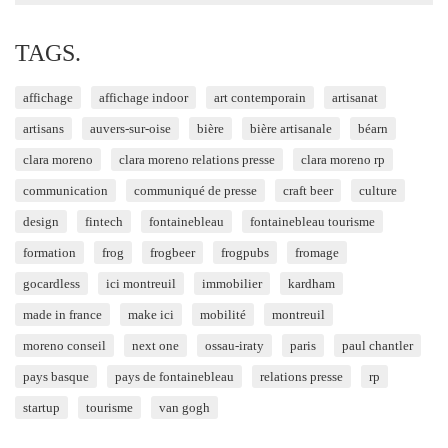
TAGS.
affichage
affichage indoor
art contemporain
artisanat
artisans
auvers-sur-oise
bière
bière artisanale
béarn
clara moreno
clara moreno relations presse
clara moreno rp
communication
communiqué de presse
craft beer
culture
design
fintech
fontainebleau
fontainebleau tourisme
formation
frog
frogbeer
frogpubs
fromage
gocardless
ici montreuil
immobilier
kardham
made in france
make ici
mobilité
montreuil
moreno conseil
next one
ossau-iraty
paris
paul chantler
pays basque
pays de fontainebleau
relations presse
rp
startup
tourisme
van gogh