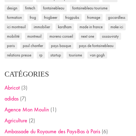
design
fintech
fontainebleau
fontainebleau tourisme
formation
frog
frogbeer
frogpubs
fromage
gocardless
ici montreuil
immobilier
kardham
made in france
make ici
mobilité
montreuil
moreno conseil
next one
ossau-iraty
paris
paul chantler
pays basque
pays de fontainebleau
relations presse
rp
startup
tourisme
van gogh
CATÉGORIES
Abricot
(3)
adidas
(7)
Agence Mon Moulin
(1)
Agriculture
(2)
Ambassade du Royaume des Pays-Bas à Paris
(6)