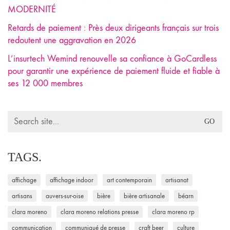
MODERNITÉ
Retards de paiement : Près deux dirigeants français sur trois
redoutent une aggravation en 2026
L’insurtech Wemind renouvelle sa confiance à GoCardless
pour garantir une expérience de paiement fluide et fiable à
ses 12 000 membres
Search
for:
TAGS.
affichage
affichage indoor
art contemporain
artisanat
artisans
auvers-sur-oise
bière
bière artisanale
béarn
clara moreno
clara moreno relations presse
clara moreno rp
communication
communiqué de presse
craft beer
culture