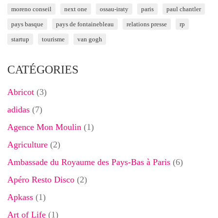
moreno conseil
next one
ossau-iraty
paris
paul chantler
pays basque
pays de fontainebleau
relations presse
rp
startup
tourisme
van gogh
CATÉGORIES
Abricot
(3)
adidas
(7)
Agence Mon Moulin
(1)
Agriculture
(2)
Ambassade du Royaume des Pays-Bas à Paris
(6)
Apéro Resto Disco
(2)
Apkass
(1)
Art of Life
(1)