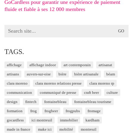
GoCardless pour garantir une expérience de paiement
fluide et fiable à ses 12 000 membres
Search
for:
TAGS.
affichage
affichage indoor
art contemporain
artisanat
artisans
auvers-sur-oise
bière
bière artisanale
béarn
clara moreno
clara moreno relations presse
clara moreno rp
communication
communiqué de presse
craft beer
culture
design
fintech
fontainebleau
fontainebleau tourisme
formation
frog
frogbeer
frogpubs
fromage
gocardless
ici montreuil
immobilier
kardham
made in france
make ici
mobilité
montreuil