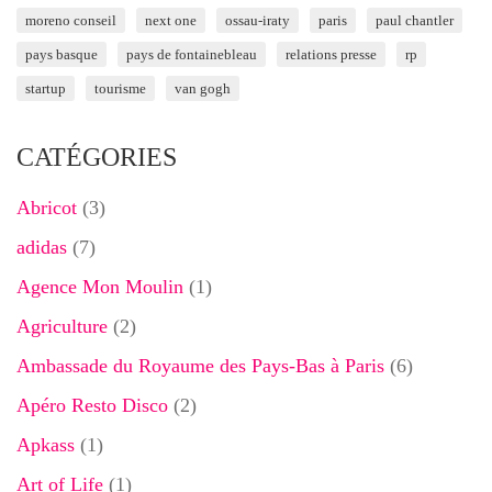
moreno conseil
next one
ossau-iraty
paris
paul chantler
pays basque
pays de fontainebleau
relations presse
rp
startup
tourisme
van gogh
CATÉGORIES
Abricot
(3)
adidas
(7)
Agence Mon Moulin
(1)
Agriculture
(2)
Ambassade du Royaume des Pays-Bas à Paris
(6)
Apéro Resto Disco
(2)
Apkass
(1)
Art of Life
(1)