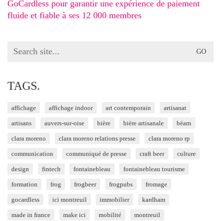
GoCardless pour garantir une expérience de paiement
fluide et fiable à ses 12 000 membres
Search
for:
TAGS.
affichage
affichage indoor
art contemporain
artisanat
artisans
auvers-sur-oise
bière
bière artisanale
béarn
clara moreno
clara moreno relations presse
clara moreno rp
communication
communiqué de presse
craft beer
culture
design
fintech
fontainebleau
fontainebleau tourisme
formation
frog
frogbeer
frogpubs
fromage
gocardless
ici montreuil
immobilier
kardham
made in france
make ici
mobilité
montreuil