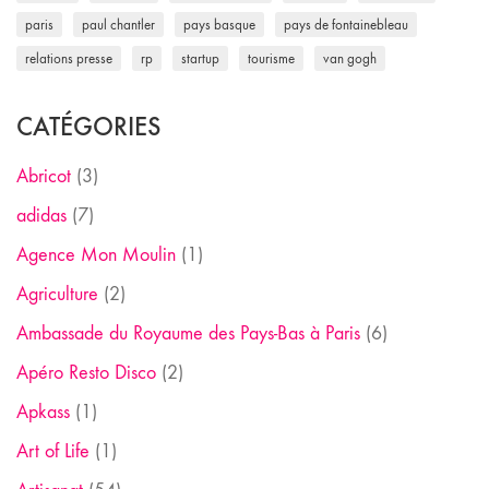
paris
paul chantler
pays basque
pays de fontainebleau
relations presse
rp
startup
tourisme
van gogh
CATÉGORIES
Abricot
(3)
adidas
(7)
Agence Mon Moulin
(1)
Agriculture
(2)
Ambassade du Royaume des Pays-Bas à Paris
(6)
Apéro Resto Disco
(2)
Apkass
(1)
Art of Life
(1)