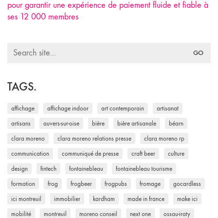
pour garantir une expérience de paiement fluide et fiable à
ses 12 000 membres
Search
for:
TAGS.
affichage
affichage indoor
art contemporain
artisanat
artisans
auvers-sur-oise
bière
bière artisanale
béarn
clara moreno
clara moreno relations presse
clara moreno rp
communication
communiqué de presse
craft beer
culture
design
fintech
fontainebleau
fontainebleau tourisme
formation
frog
frogbeer
frogpubs
fromage
gocardless
ici montreuil
immobilier
kardham
made in france
make ici
mobilité
montreuil
moreno conseil
next one
ossau-iraty