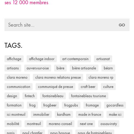
ses 12 000 membres
Search
for:
TAGS.
affichage
affichage indoor
art contemporain
artisanat
artisans
auvers-sur-oise
bière
bière artisanale
béarn
clara moreno
clara moreno relations presse
clara moreno rp
communication
communiqué de presse
craft beer
culture
design
fintech
fontainebleau
fontainebleau tourisme
formation
frog
frogbeer
frogpubs
fromage
gocardless
ici montreuil
immobilier
kardham
made in france
make ici
mobilité
montreuil
moreno conseil
next one
ossau-iraty
paris
paul chantler
pays basque
pays de fontainebleau