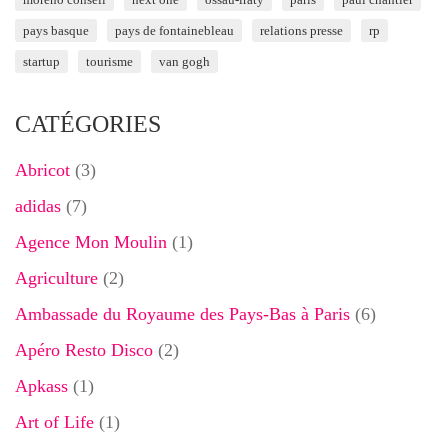
pays basque
pays de fontainebleau
relations presse
rp
startup
tourisme
van gogh
CATÉGORIES
Abricot
(3)
adidas
(7)
Agence Mon Moulin
(1)
Agriculture
(2)
Ambassade du Royaume des Pays-Bas à Paris
(6)
Apéro Resto Disco
(2)
Apkass
(1)
Art of Life
(1)