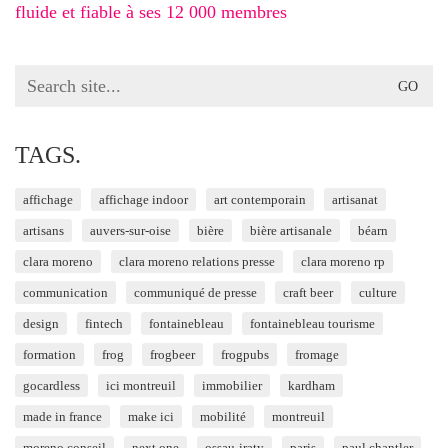
fluide et fiable à ses 12 000 membres
Search
for:
TAGS.
affichage
affichage indoor
art contemporain
artisanat
artisans
auvers-sur-oise
bière
bière artisanale
béarn
clara moreno
clara moreno relations presse
clara moreno rp
communication
communiqué de presse
craft beer
culture
design
fintech
fontainebleau
fontainebleau tourisme
formation
frog
frogbeer
frogpubs
fromage
gocardless
ici montreuil
immobilier
kardham
made in france
make ici
mobilité
montreuil
moreno conseil
next one
ossau-iraty
paris
paul chantler