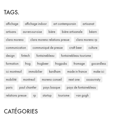
TAGS.
affichage
affichage indoor
art contemporain
artisanat
artisans
auvers-sur-oise
bière
bière artisanale
béarn
clara moreno
clara moreno relations presse
clara moreno rp
communication
communiqué de presse
craft beer
culture
design
fintech
fontainebleau
fontainebleau tourisme
formation
frog
frogbeer
frogpubs
fromage
gocardless
ici montreuil
immobilier
kardham
made in france
make ici
mobilité
montreuil
moreno conseil
next one
ossau-iraty
paris
paul chantler
pays basque
pays de fontainebleau
relations presse
rp
startup
tourisme
van gogh
CATÉGORIES