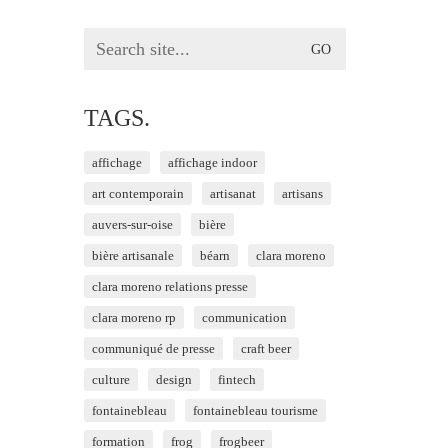
Search
for:
TAGS.
affichage
affichage indoor
art contemporain
artisanat
artisans
auvers-sur-oise
bière
bière artisanale
béarn
clara moreno
clara moreno relations presse
clara moreno rp
communication
communiqué de presse
craft beer
culture
design
fintech
fontainebleau
fontainebleau tourisme
formation
frog
frogbeer