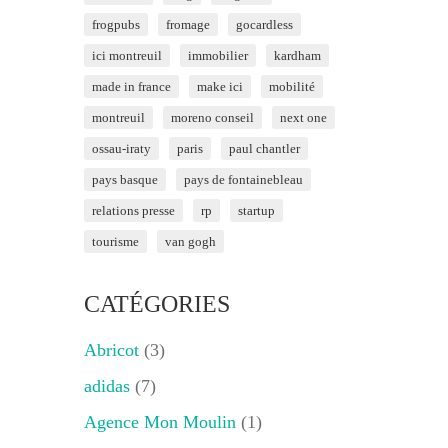
frogpubs
fromage
gocardless
ici montreuil
immobilier
kardham
made in france
make ici
mobilité
montreuil
moreno conseil
next one
ossau-iraty
paris
paul chantler
pays basque
pays de fontainebleau
relations presse
rp
startup
tourisme
van gogh
CATÉGORIES
Abricot
(3)
adidas
(7)
Agence Mon Moulin
(1)