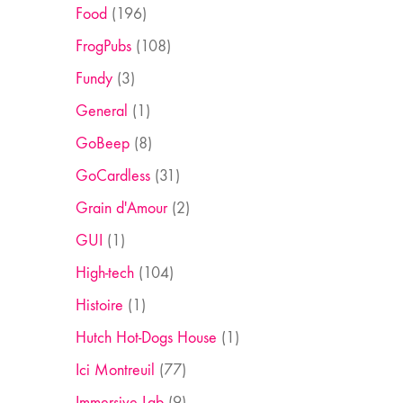
Food
(196)
FrogPubs
(108)
Fundy
(3)
General
(1)
GoBeep
(8)
GoCardless
(31)
Grain d'Amour
(2)
GUI
(1)
High-tech
(104)
Histoire
(1)
Hutch Hot-Dogs House
(1)
Ici Montreuil
(77)
Immersive Lab
(9)