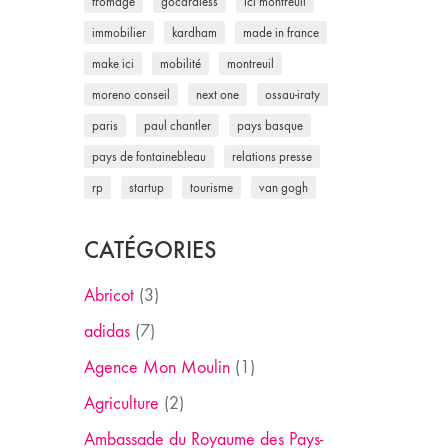
fromage
gocardless
ici montreuil
immobilier
kardham
made in france
make ici
mobilité
montreuil
moreno conseil
next one
ossau-iraty
paris
paul chantler
pays basque
pays de fontainebleau
relations presse
rp
startup
tourisme
van gogh
CATÉGORIES
Abricot
(3)
adidas
(7)
Agence Mon Moulin
(1)
Agriculture
(2)
Ambassade du Royaume des Pays-