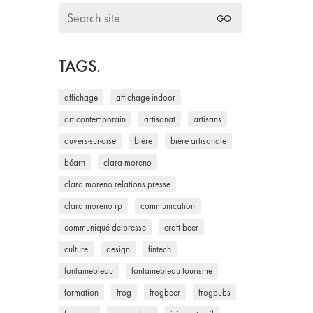
Search
for:
TAGS.
affichage
affichage indoor
art contemporain
artisanat
artisans
auvers-sur-oise
bière
bière artisanale
béarn
clara moreno
clara moreno relations presse
clara moreno rp
communication
communiqué de presse
craft beer
culture
design
fintech
fontainebleau
fontainebleau tourisme
formation
frog
frogbeer
frogpubs