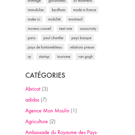
fromage
gocardless
ici montreuil
immobilier
kardham
made in france
make ici
mobilité
montreuil
moreno conseil
next one
ossau-iraty
paris
paul chantler
pays basque
pays de fontainebleau
relations presse
rp
startup
tourisme
van gogh
CATÉGORIES
Abricot
(3)
adidas
(7)
Agence Mon Moulin
(1)
Agriculture
(2)
Ambassade du Royaume des Pays-