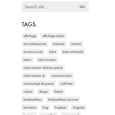
Search
for:
TAGS.
affichage
affichage indoor
art contemporain
artisanat
artisans
auvers-sur-oise
bière
bière artisanale
béarn
clara moreno
clara moreno relations presse
clara moreno rp
communication
communiqué de presse
craft beer
culture
design
fintech
fontainebleau
fontainebleau tourisme
formation
frog
frogbeer
frogpubs