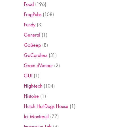
Food
(196)
FrogPubs
(108)
Fundy
(3)
General
(1)
GoBeep
(8)
GoCardless
(31)
Grain d'Amour
(2)
GUI
(1)
High-tech
(104)
Histoire
(1)
Hutch Hot-Dogs House
(1)
Ici Montreuil
(77)
Immersive Lab
(9)