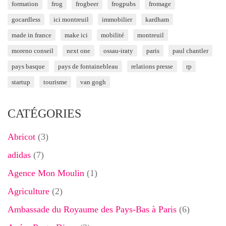
formation
frog
frogbeer
frogpubs
fromage
gocardless
ici montreuil
immobilier
kardham
made in france
make ici
mobilité
montreuil
moreno conseil
next one
ossau-iraty
paris
paul chantler
pays basque
pays de fontainebleau
relations presse
rp
startup
tourisme
van gogh
CATÉGORIES
Abricot
(3)
adidas
(7)
Agence Mon Moulin
(1)
Agriculture
(2)
Ambassade du Royaume des Pays-Bas à Paris
(6)