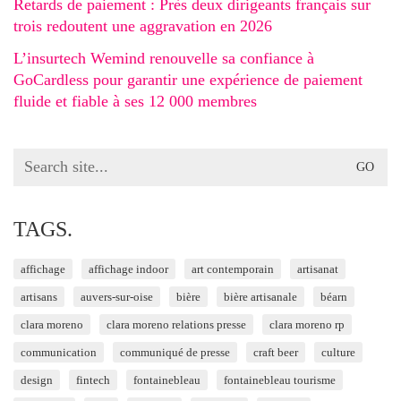
Retards de paiement : Près deux dirigeants français sur
trois redoutent une aggravation en 2026
L’insurtech Wemind renouvelle sa confiance à
GoCardless pour garantir une expérience de paiement
fluide et fiable à ses 12 000 membres
Search
for:
TAGS.
affichage
affichage indoor
art contemporain
artisanat
artisans
auvers-sur-oise
bière
bière artisanale
béarn
clara moreno
clara moreno relations presse
clara moreno rp
communication
communiqué de presse
craft beer
culture
design
fintech
fontainebleau
fontainebleau tourisme