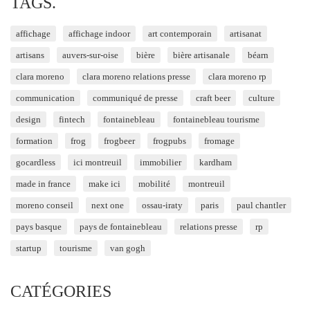
TAGS.
affichage
affichage indoor
art contemporain
artisanat
artisans
auvers-sur-oise
bière
bière artisanale
béarn
clara moreno
clara moreno relations presse
clara moreno rp
communication
communiqué de presse
craft beer
culture
design
fintech
fontainebleau
fontainebleau tourisme
formation
frog
frogbeer
frogpubs
fromage
gocardless
ici montreuil
immobilier
kardham
made in france
make ici
mobilité
montreuil
moreno conseil
next one
ossau-iraty
paris
paul chantler
pays basque
pays de fontainebleau
relations presse
rp
startup
tourisme
van gogh
CATÉGORIES