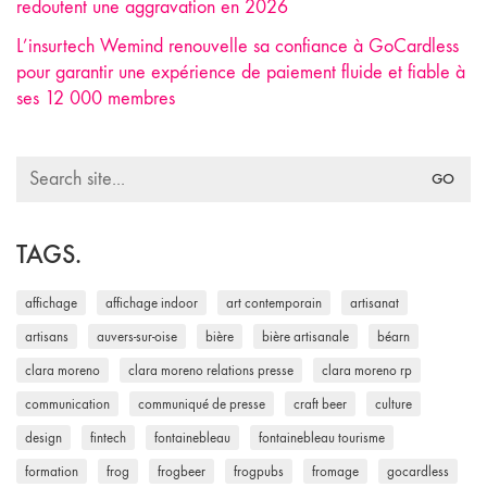
redoutent une aggravation en 2026
L’insurtech Wemind renouvelle sa confiance à GoCardless
pour garantir une expérience de paiement fluide et fiable à
ses 12 000 membres
Search
for:
TAGS.
affichage
affichage indoor
art contemporain
artisanat
artisans
auvers-sur-oise
bière
bière artisanale
béarn
clara moreno
clara moreno relations presse
clara moreno rp
communication
communiqué de presse
craft beer
culture
design
fintech
fontainebleau
fontainebleau tourisme
formation
frog
frogbeer
frogpubs
fromage
gocardless