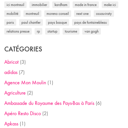
ici montreuil
immobilier
kardham
made in france
make ici
mobilité
montreuil
moreno conseil
next one
ossau-iraty
paris
paul chantler
pays basque
pays de fontainebleau
relations presse
rp
startup
tourisme
van gogh
CATÉGORIES
Abricot
(3)
adidas
(7)
Agence Mon Moulin
(1)
Agriculture
(2)
Ambassade du Royaume des Pays-Bas à Paris
(6)
Apéro Resto Disco
(2)
Apkass
(1)