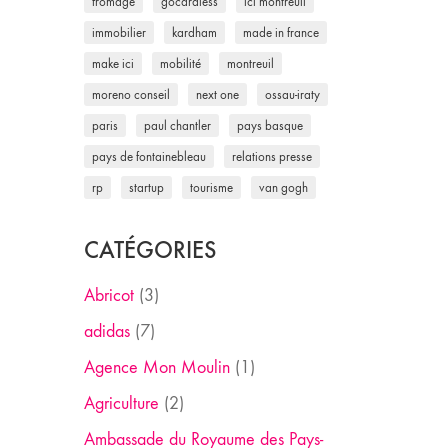
fromage
gocardless
ici montreuil
immobilier
kardham
made in france
make ici
mobilité
montreuil
moreno conseil
next one
ossau-iraty
paris
paul chantler
pays basque
pays de fontainebleau
relations presse
rp
startup
tourisme
van gogh
CATÉGORIES
Abricot
(3)
adidas
(7)
Agence Mon Moulin
(1)
Agriculture
(2)
Ambassade du Royaume des Pays-