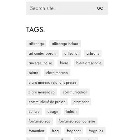
Search
for:
TAGS.
affichage
affichage indoor
art contemporain
artisanat
artisans
auvers-sur-oise
bière
bière artisanale
béarn
clara moreno
clara moreno relations presse
clara moreno rp
communication
communiqué de presse
craft beer
culture
design
fintech
fontainebleau
fontainebleau tourisme
formation
frog
frogbeer
frogpubs