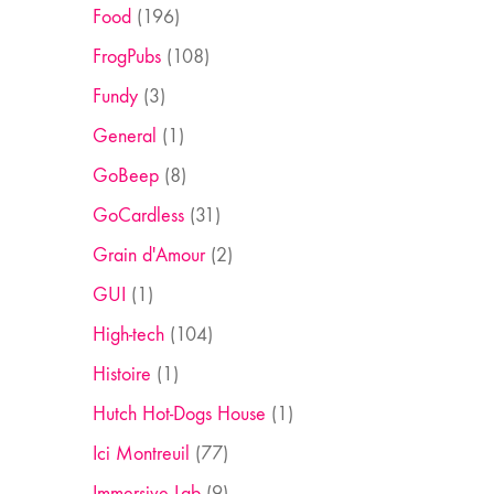
Food
(196)
FrogPubs
(108)
Fundy
(3)
General
(1)
GoBeep
(8)
GoCardless
(31)
Grain d'Amour
(2)
GUI
(1)
High-tech
(104)
Histoire
(1)
Hutch Hot-Dogs House
(1)
Ici Montreuil
(77)
Immersive Lab
(9)