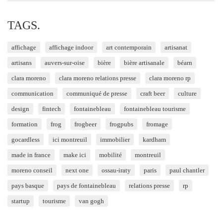
TAGS.
affichage
affichage indoor
art contemporain
artisanat
artisans
auvers-sur-oise
bière
bière artisanale
béarn
clara moreno
clara moreno relations presse
clara moreno rp
communication
communiqué de presse
craft beer
culture
design
fintech
fontainebleau
fontainebleau tourisme
formation
frog
frogbeer
frogpubs
fromage
gocardless
ici montreuil
immobilier
kardham
made in france
make ici
mobilité
montreuil
moreno conseil
next one
ossau-iraty
paris
paul chantler
pays basque
pays de fontainebleau
relations presse
rp
startup
tourisme
van gogh