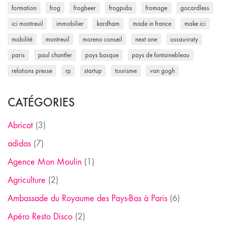
formation
frog
frogbeer
frogpubs
fromage
gocardless
ici montreuil
immobilier
kardham
made in france
make ici
mobilité
montreuil
moreno conseil
next one
ossau-iraty
paris
paul chantler
pays basque
pays de fontainebleau
relations presse
rp
startup
tourisme
van gogh
CATÉGORIES
Abricot
(3)
adidas
(7)
Agence Mon Moulin
(1)
Agriculture
(2)
Ambassade du Royaume des Pays-Bas à Paris
(6)
Apéro Resto Disco
(2)