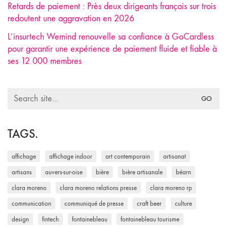
Retards de paiement : Près deux dirigeants français sur trois
redoutent une aggravation en 2026
L’insurtech Wemind renouvelle sa confiance à GoCardless
pour garantir une expérience de paiement fluide et fiable à
ses 12 000 membres
Search
for:
TAGS.
affichage
affichage indoor
art contemporain
artisanat
artisans
auvers-sur-oise
bière
bière artisanale
béarn
clara moreno
clara moreno relations presse
clara moreno rp
communication
communiqué de presse
craft beer
culture
design
fintech
fontainebleau
fontainebleau tourisme