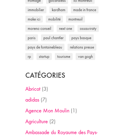
fromage
gocardless
ici montreuil
immobilier
kardham
made in france
make ici
mobilité
montreuil
moreno conseil
next one
ossau-iraty
paris
paul chantler
pays basque
pays de fontainebleau
relations presse
rp
startup
tourisme
van gogh
CATÉGORIES
Abricot
(3)
adidas
(7)
Agence Mon Moulin
(1)
Agriculture
(2)
Ambassade du Royaume des Pays-