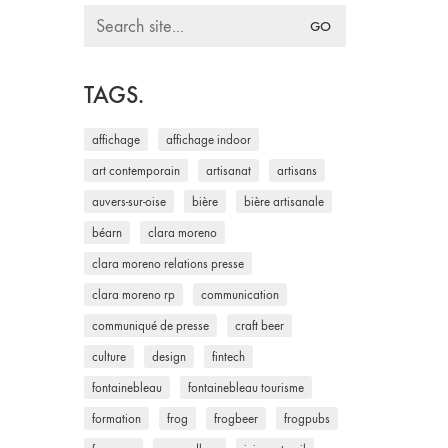
Search
for:
TAGS.
affichage
affichage indoor
art contemporain
artisanat
artisans
auvers-sur-oise
bière
bière artisanale
béarn
clara moreno
clara moreno relations presse
clara moreno rp
communication
communiqué de presse
craft beer
culture
design
fintech
fontainebleau
fontainebleau tourisme
formation
frog
frogbeer
frogpubs