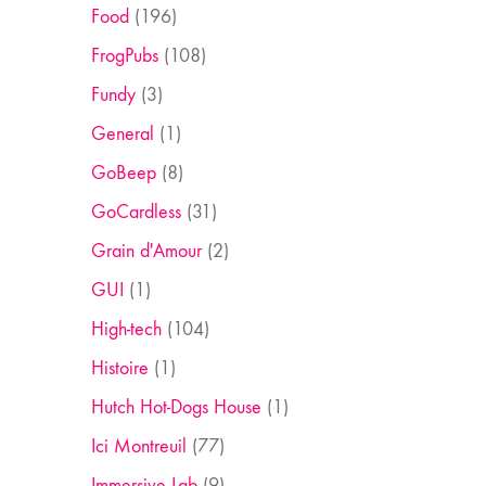
Food
(196)
FrogPubs
(108)
Fundy
(3)
General
(1)
GoBeep
(8)
GoCardless
(31)
Grain d'Amour
(2)
GUI
(1)
High-tech
(104)
Histoire
(1)
Hutch Hot-Dogs House
(1)
Ici Montreuil
(77)
Immersive Lab
(9)