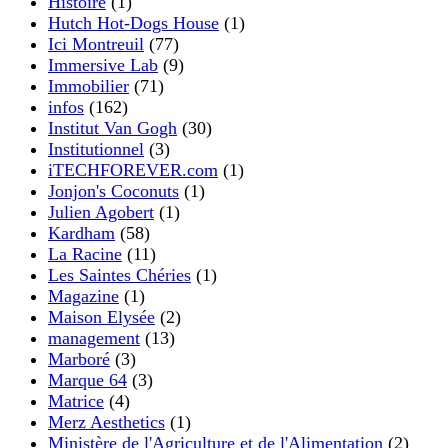
Histoire
(1)
Hutch Hot-Dogs House
(1)
Ici Montreuil
(77)
Immersive Lab
(9)
Immobilier
(71)
infos
(162)
Institut Van Gogh
(30)
Institutionnel
(3)
iTECHFOREVER.com
(1)
Jonjon's Coconuts
(1)
Julien Agobert
(1)
Kardham
(58)
La Racine
(11)
Les Saintes Chéries
(1)
Magazine
(1)
Maison Elysée
(2)
management
(13)
Marboré
(3)
Marque 64
(3)
Matrice
(4)
Merz Aesthetics
(1)
Ministère de l'Agriculture et de l'Alimentation
(2)