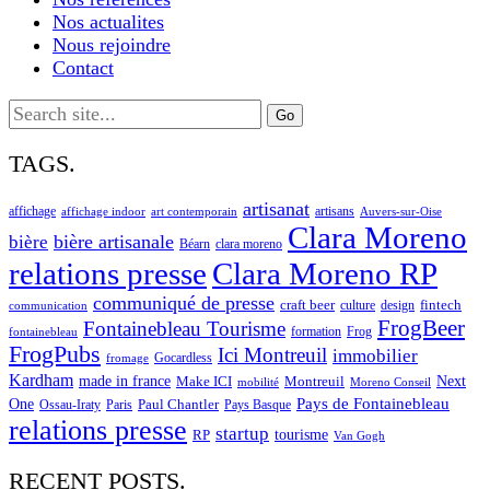
Nos actualites
Nous rejoindre
Contact
Search
for:
TAGS.
artisanat
affichage
artisans
affichage indoor
art contemporain
Auvers-sur-Oise
Clara Moreno
bière artisanale
bière
Béarn
clara moreno
Clara Moreno RP
relations presse
communiqué de presse
craft beer
fintech
culture
design
communication
FrogBeer
Fontainebleau Tourisme
formation
Frog
fontainebleau
FrogPubs
Ici Montreuil
immobilier
Gocardless
fromage
Kardham
made in france
Next
Make ICI
Montreuil
Moreno Conseil
mobilité
One
Pays de Fontainebleau
Paul Chantler
Ossau-Iraty
Paris
Pays Basque
relations presse
startup
RP
tourisme
Van Gogh
RECENT POSTS.