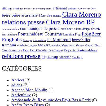
artisanat
affichage
artisans
affichage indoor
art contemporain
Auvers-sur-Oise
Clara Moreno
bière artisanale
bière
Béarn
clara moreno
Clara Moreno RP
relations presse
communiqué de presse
craft beer
fintech
culture
design
communication
FrogBeer
Fontainebleau Tourisme
formation
Frog
fontainebleau
FrogPubs
Ici Montreuil
immobilier
Gocardless
fromage
Kardham
made in france
Next
Make ICI
Montreuil
Moreno Conseil
mobilité
One
Pays de Fontainebleau
Paul Chantler
Ossau-Iraty
Paris
Pays Basque
relations presse
startup
RP
tourisme
Van Gogh
CATÉGORIES
Abricot
(3)
adidas
(7)
Agence Mon Moulin
(1)
Agriculture
(2)
Ambassade du Royaume des Pays-Bas à Paris
(6)
Apéro Resto Disco
(2)