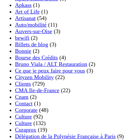
Apkass
(1)
Art of Life
(1)
Artisanat
(54)
Auto/mobilité
(11)
Auvers-sur-Oise
(3)
bewifi
(2)
Billets de blog
(3)
Bonnie
(2)
Bourse des Crédits
(4)
Bruno Viala / ALT Restauration
(2)
Ce que je peux faire pour vous
(3)
Cityzen Mobility
(22)
Clients
(729)
CMA Ile-de-France
(22)
Cnam
(2)
Contact
(1)
Corporate
(48)
Culture
(92)
Culture
(132)
Curaprox
(19)
Délégation de la Polynésie Française à Paris
(9)