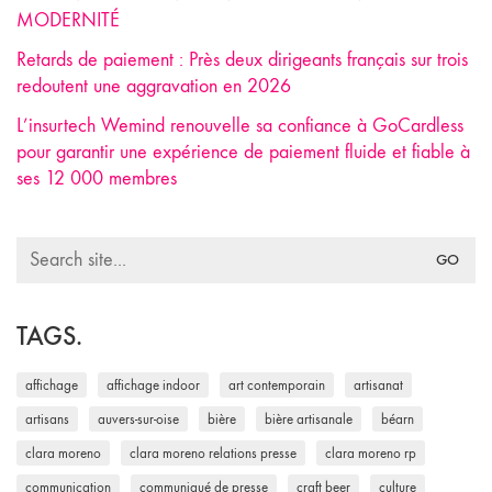
MODERNITÉ
Retards de paiement : Près deux dirigeants français sur trois
redoutent une aggravation en 2026
L’insurtech Wemind renouvelle sa confiance à GoCardless
pour garantir une expérience de paiement fluide et fiable à
ses 12 000 membres
Search
for:
TAGS.
affichage
affichage indoor
art contemporain
artisanat
artisans
auvers-sur-oise
bière
bière artisanale
béarn
clara moreno
clara moreno relations presse
clara moreno rp
communication
communiqué de presse
craft beer
culture