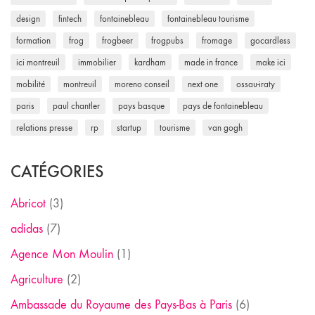
design
fintech
fontainebleau
fontainebleau tourisme
formation
frog
frogbeer
frogpubs
fromage
gocardless
ici montreuil
immobilier
kardham
made in france
make ici
mobilité
montreuil
moreno conseil
next one
ossau-iraty
paris
paul chantler
pays basque
pays de fontainebleau
relations presse
rp
startup
tourisme
van gogh
CATÉGORIES
Abricot
(3)
adidas
(7)
Agence Mon Moulin
(1)
Agriculture
(2)
Ambassade du Royaume des Pays-Bas à Paris
(6)