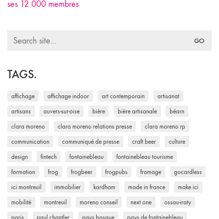
ses 12 000 membres
Search
for:
TAGS.
affichage
affichage indoor
art contemporain
artisanat
artisans
auvers-sur-oise
bière
bière artisanale
béarn
clara moreno
clara moreno relations presse
clara moreno rp
communication
communiqué de presse
craft beer
culture
design
fintech
fontainebleau
fontainebleau tourisme
formation
frog
frogbeer
frogpubs
fromage
gocardless
ici montreuil
immobilier
kardham
made in france
make ici
mobilité
montreuil
moreno conseil
next one
ossau-iraty
paris
paul chantler
pays basque
pays de fontainebleau