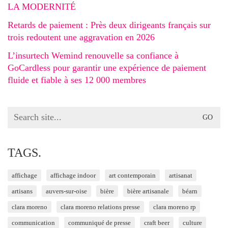
LA MODERNITÉ
Retards de paiement : Près deux dirigeants français sur
trois redoutent une aggravation en 2026
L’insurtech Wemind renouvelle sa confiance à
GoCardless pour garantir une expérience de paiement
fluide et fiable à ses 12 000 membres
Search
for:
TAGS.
affichage
affichage indoor
art contemporain
artisanat
artisans
auvers-sur-oise
bière
bière artisanale
béarn
clara moreno
clara moreno relations presse
clara moreno rp
communication
communiqué de presse
craft beer
culture