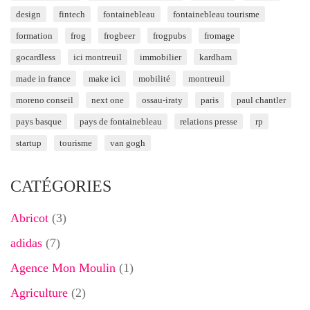
design
fintech
fontainebleau
fontainebleau tourisme
formation
frog
frogbeer
frogpubs
fromage
gocardless
ici montreuil
immobilier
kardham
made in france
make ici
mobilité
montreuil
moreno conseil
next one
ossau-iraty
paris
paul chantler
pays basque
pays de fontainebleau
relations presse
rp
startup
tourisme
van gogh
CATÉGORIES
Abricot
(3)
adidas
(7)
Agence Mon Moulin
(1)
Agriculture
(2)