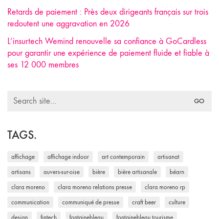
Retards de paiement : Près deux dirigeants français sur trois
redoutent une aggravation en 2026
L’insurtech Wemind renouvelle sa confiance à GoCardless
pour garantir une expérience de paiement fluide et fiable à
ses 12 000 membres
Search
for:
TAGS.
affichage
affichage indoor
art contemporain
artisanat
artisans
auvers-sur-oise
bière
bière artisanale
béarn
clara moreno
clara moreno relations presse
clara moreno rp
communication
communiqué de presse
craft beer
culture
design
fintech
fontainebleau
fontainebleau tourisme