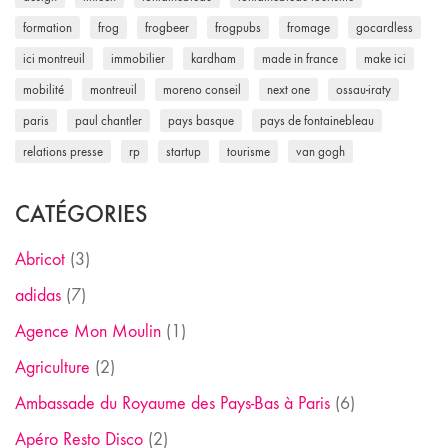
formation
frog
frogbeer
frogpubs
fromage
gocardless
ici montreuil
immobilier
kardham
made in france
make ici
mobilité
montreuil
moreno conseil
next one
ossau-iraty
paris
paul chantler
pays basque
pays de fontainebleau
relations presse
rp
startup
tourisme
van gogh
CATÉGORIES
Abricot
(3)
adidas
(7)
Agence Mon Moulin
(1)
Agriculture
(2)
Ambassade du Royaume des Pays-Bas à Paris
(6)
Apéro Resto Disco
(2)