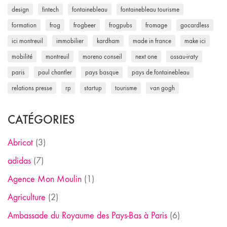
design
fintech
fontainebleau
fontainebleau tourisme
formation
frog
frogbeer
frogpubs
fromage
gocardless
ici montreuil
immobilier
kardham
made in france
make ici
mobilité
montreuil
moreno conseil
next one
ossau-iraty
paris
paul chantler
pays basque
pays de fontainebleau
relations presse
rp
startup
tourisme
van gogh
CATÉGORIES
Abricot
(3)
adidas
(7)
Agence Mon Moulin
(1)
Agriculture
(2)
Ambassade du Royaume des Pays-Bas à Paris
(6)