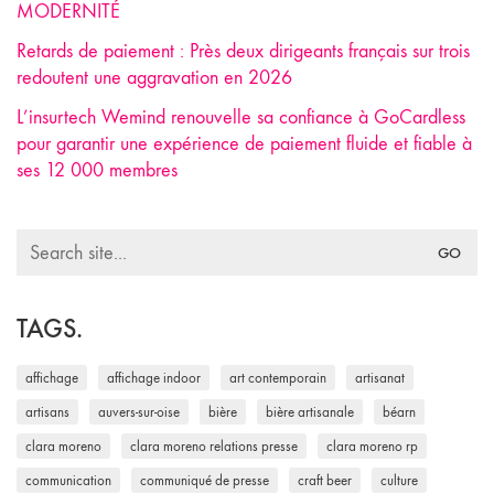
MODERNITÉ
Retards de paiement : Près deux dirigeants français sur trois
redoutent une aggravation en 2026
L’insurtech Wemind renouvelle sa confiance à GoCardless
pour garantir une expérience de paiement fluide et fiable à
ses 12 000 membres
Search
for:
TAGS.
affichage
affichage indoor
art contemporain
artisanat
artisans
auvers-sur-oise
bière
bière artisanale
béarn
clara moreno
clara moreno relations presse
clara moreno rp
communication
communiqué de presse
craft beer
culture