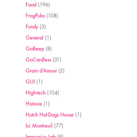
Food
(196)
FrogPubs
(108)
Fundy
(3)
General
(1)
GoBeep
(8)
GoCardless
(31)
Grain d'Amour
(2)
GUI
(1)
High-tech
(104)
Histoire
(1)
Hutch Hot-Dogs House
(1)
Ici Montreuil
(77)
Immersive Lab
(9)