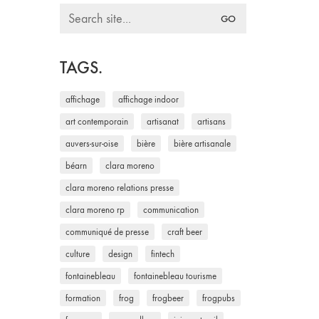
Search
for:
TAGS.
affichage
affichage indoor
art contemporain
artisanat
artisans
auvers-sur-oise
bière
bière artisanale
béarn
clara moreno
clara moreno relations presse
clara moreno rp
communication
communiqué de presse
craft beer
culture
design
fintech
fontainebleau
fontainebleau tourisme
formation
frog
frogbeer
frogpubs