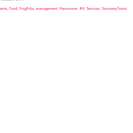
ients
,
Food
,
FrogPubs
,
management
,
Newsroom
,
RH
,
Services
,
Tourisme/loisirs