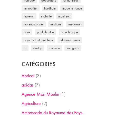
fromage
gocardless
ici montreuil
immobilier
kardham
made in france
make ici
mobilité
montreuil
moreno conseil
next one
ossau-iraty
paris
paul chantler
pays basque
pays de fontainebleau
relations presse
rp
startup
tourisme
van gogh
CATÉGORIES
Abricot
(3)
adidas
(7)
Agence Mon Moulin
(1)
Agriculture
(2)
Ambassade du Royaume des Pays-