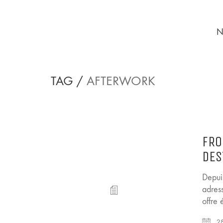
N
TAG /
AFTERWORK
FRO
DES
Depuis
adres
offre
28