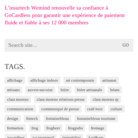
L’insurtech Wemind renouvelle sa confiance à
GoCardless pour garantir une expérience de paiement
fluide et fiable à ses 12 000 membres
Search
for:
TAGS.
affichage
affichage indoor
art contemporain
artisanat
artisans
auvers-sur-oise
bière
bière artisanale
béarn
clara moreno
clara moreno relations presse
clara moreno rp
communication
communiqué de presse
craft beer
culture
design
fintech
fontainebleau
fontainebleau tourisme
formation
frog
frogbeer
frogpubs
fromage
gocardless
ici montreuil
immobilier
kardham