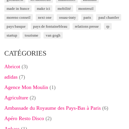
made in france
make ici
mobilité
montreuil
moreno conseil
next one
ossau-iraty
paris
paul chantler
pays basque
pays de fontainebleau
relations presse
rp
startup
tourisme
van gogh
CATÉGORIES
Abricot
(3)
adidas
(7)
Agence Mon Moulin
(1)
Agriculture
(2)
Ambassade du Royaume des Pays-Bas à Paris
(6)
Apéro Resto Disco
(2)
Apkass
(1)