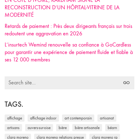
EN CÔTE D’IVOIRE, KARDHAM SIGNE LA
RECONSTRUCTION D’UN HÔPITAL-VITRINE DE LA
MODERNITÉ
Retards de paiement : Près deux dirigeants français sur trois
redoutent une aggravation en 2026
L’insurtech Wemind renouvelle sa confiance à GoCardless
pour garantir une expérience de paiement fluide et fiable à
ses 12 000 membres
Search
for:
TAGS.
affichage
affichage indoor
art contemporain
artisanat
artisans
auvers-sur-oise
bière
bière artisanale
béarn
clara moreno
clara moreno relations presse
clara moreno rp