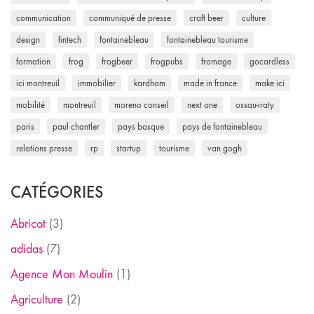
communication
communiqué de presse
craft beer
culture
design
fintech
fontainebleau
fontainebleau tourisme
formation
frog
frogbeer
frogpubs
fromage
gocardless
ici montreuil
immobilier
kardham
made in france
make ici
mobilité
montreuil
moreno conseil
next one
ossau-iraty
paris
paul chantler
pays basque
pays de fontainebleau
relations presse
rp
startup
tourisme
van gogh
CATÉGORIES
Abricot
(3)
adidas
(7)
Agence Mon Moulin
(1)
Agriculture
(2)