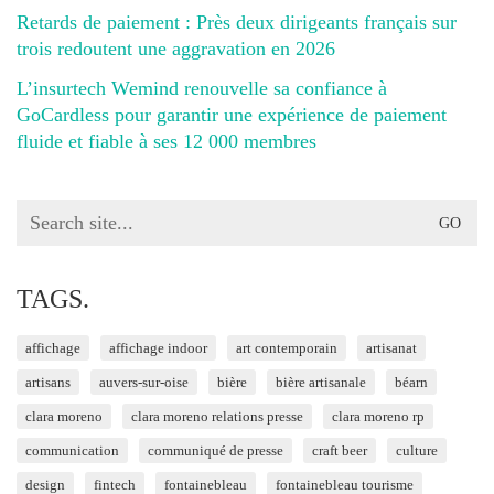
Retards de paiement : Près deux dirigeants français sur
trois redoutent une aggravation en 2026
L’insurtech Wemind renouvelle sa confiance à
GoCardless pour garantir une expérience de paiement
fluide et fiable à ses 12 000 membres
Search
for:
TAGS.
affichage
affichage indoor
art contemporain
artisanat
artisans
auvers-sur-oise
bière
bière artisanale
béarn
clara moreno
clara moreno relations presse
clara moreno rp
communication
communiqué de presse
craft beer
culture
design
fintech
fontainebleau
fontainebleau tourisme