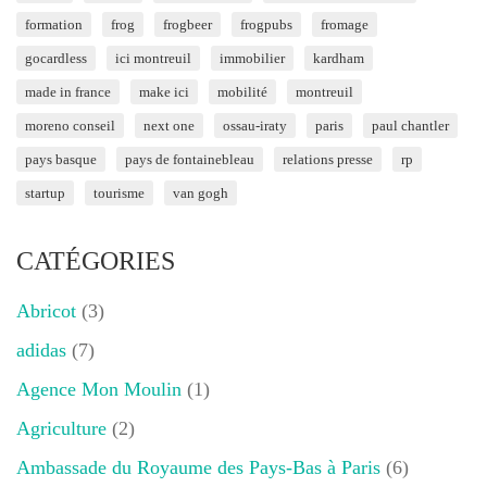
formation
frog
frogbeer
frogpubs
fromage
gocardless
ici montreuil
immobilier
kardham
made in france
make ici
mobilité
montreuil
moreno conseil
next one
ossau-iraty
paris
paul chantler
pays basque
pays de fontainebleau
relations presse
rp
startup
tourisme
van gogh
CATÉGORIES
Abricot
(3)
adidas
(7)
Agence Mon Moulin
(1)
Agriculture
(2)
Ambassade du Royaume des Pays-Bas à Paris
(6)