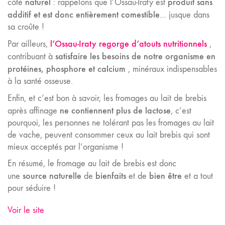
naturel
produit sans
côté
: rappelons que l’Ossau-Iraty est
additif et est donc entièrement comestible
… jusque dans
sa croûte !
l’Ossau-Iraty regorge d’atouts nutritionnels
Par ailleurs,
,
satisfaire les besoins de notre organisme en
contribuant à
protéines, phosphore et calcium
, minéraux indispensables
à la santé osseuse.
Enfin, et c’est bon à savoir, les fromages au lait de brebis
ne contiennent plus de lactose
après affinage
, c’est
pourquoi, les personnes ne tolérant pas les fromages au lait
de vache, peuvent consommer ceux au lait brebis qui sont
mieux acceptés par l’organisme !
En résumé, le fromage au lait de brebis est donc
source naturelle
bienfaits
bien être
une
de
et de
et a tout
pour séduire !
Voir le site